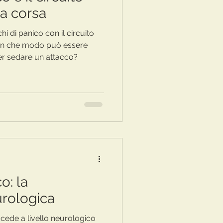
la corsa
i di panico con il circuito
 in che modo può essere
er sedare un attacco?
o: la
urologica
ede a livello neurologico