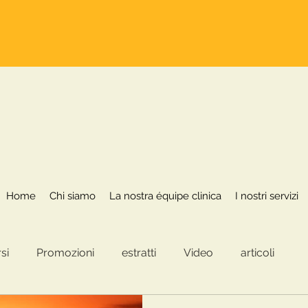
Home
Chi siamo
La nostra équipe clinica
Home
Chi siamo
La nostra équipe clinica
I nostri servizi
si
Promozioni
estratti
Video
articoli