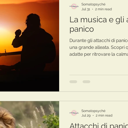
Somatopsyché
Jul 31
2 min read
La musica e gli 
panico
Durante gli attacchi di pani
una grande alleata. Scopri 
adatte per ritrovare la calm
Somatopsyché
Jul 29
2 min read
Attacchi di panic