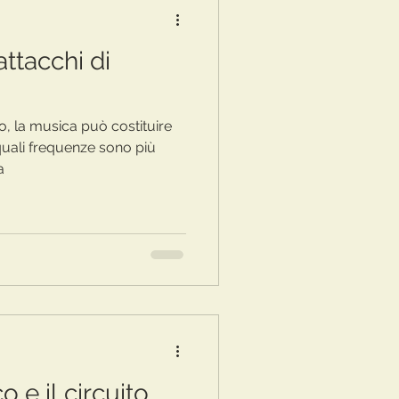
attacchi di
co, la musica può costituire
quali frequenze sono più
a
o e il circuito