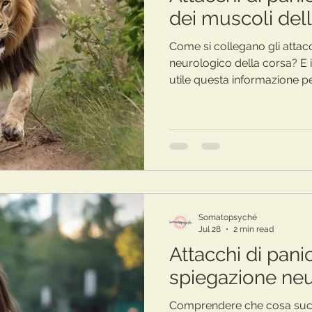
dei muscoli del
Come si collegano gli attacch
neurologico della corsa? E
utile questa informazione p
Somatopsyché
Jul 28
2 min read
Attacchi di panic
spiegazione ne
Comprendere che cosa succ