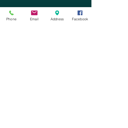
Phone
Email
Address
Facebook
Ho letto e accetto
i termini del
servizio e le condizioni sulla privacy
Invia