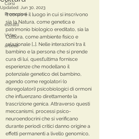
Corsi
Updated:
Jun 30, 2023
Promozioni
Il corpo è il luogo in cui si inscrivono 
sia la Natura, come genetica e 
estratti
patrimonio biologico ereditato, sia la 
Video
Cultura, come ambiente fisico e 
relazionale […]. Nelle interazioni tra il 
articoli
bambino e la persona che si prende 
cura di lui, quest’ultima fornisce 
esperienze che modellano il 
potenziale genetico del bambino, 
agendo come regolatori (o 
disregolatori) psicobiologici di ormoni 
che influenzano direttamente la 
trascrizione genica. Attraverso questi 
meccanismi, processi psico-
neuroendocrini che si verificano 
durante periodi critici danno origine a 
effetti permanenti a livello genomico, 