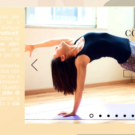
sati per
 sé a
e dunque
C
atica®
.
noltre la
on altri
,
sia per
ia per la
onsente
nica con
mo sia a
 tensioni,
. Questo
o
stile di
genze, a
tto a
ciò