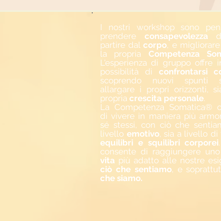
I nostri workshop sono pen
prendere
consapevolezza
di
partire dal
corpo
, e migliorar
la propria
Competenza Som
L'esperienza di gruppo offre i
possibilità di
confrontarsi c
scoprendo nuovi spunti 
allargare i propri orizzonti, s
propria
crescita personale
.
La Competenza Somatica® c
di vivere in maniera più armo
sé stessi, con ciò che sentia
livello
emotivo
, sia a livello di
equilibri e squilibri corporei
consente di raggiungere un
vita
più adatto alle nostre esi
ciò che sentiamo
, e soprattu
che siamo.