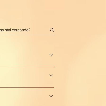
otidiani. Se risulta eccessiva o
rbi del sonno e affaticamento) e
io psicosomatico può risultare
ista emotivo-psicologico che
a livello psichico. Si può
ri come lavoriamo sull'Ansia
svenimento, paura di morire.
n un approccio in grado di
ossibile infatti favorirne il