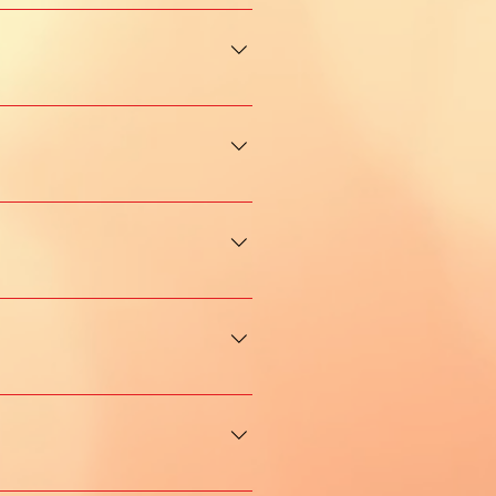
a autostima può avere scarsa
te che sul corpo. Scopri come
e e ad assumere un
 sprezzanti, altezzosi,
come lavoriamo sull'Autostima
ncomprensioni, litigi.
o della coppia e il piacere di
sse o piacere in attività
a stanchezza, mancanza di
ù gravi può manifestarsi anche
lcol, cibo, farmaci ecc.) o
viduo a perdere il controllo di
e bisogno della
ttività/sostanza). Le dipendenze
 quantità e qualità, tale da
ntestinali, insonnia, tremori e
 da una molteplicità di fattori,
essia nervosa, bulimia nervosa,
ere il disagio, il corpo diventa
va a questa sfera può essere