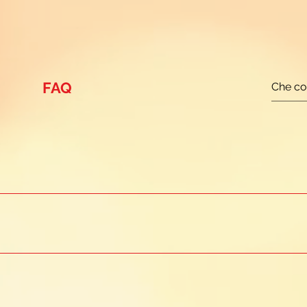
FAQ
a del nostro organismo che ci aiuta ad affrontare gli stimoli qu
sintomi fisici (come tremori, respiro corto, stanchezza, distu
aura, preoccupazione, irritabilità e irrequietezza). L'approcc
i, perché permette di lavorare sull'ansia sia da un punto di v
to improvviso e pervasivo che colpisce sia a livello fisico che 
 di notevole efficacia, utili a favorirne il superamento. Scop
accia e gambe, sensazione di soffocamento, di instabilità e 
omatico, può essere molto utile affrontare questo sintomo co
rante emotivo che somatico: dopo averne compreso la causa, è p