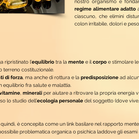
nostro organismo è fondam
regime alimentare adatto
a
ciascuno, che elimini distur
colon irritabile, dolori e pes
ripristinato l’
equilibrio
tra la
mente
e il
corpo
e stimolare l
o terreno costituzionale.
ti di forza
, ma anche di rottura e la
predisposizione
ad alcune
equilibrio fra salute e malattia.
vitamine
,
minerali
per aiutare a ritrovare la propria energia v
o lo studio dell’
ecologia personale
del soggetto (dove vive,
, quindi, è concepita come un link basilare nel rapporto ment
possibile problematica organica o psichica laddove gli esami ob