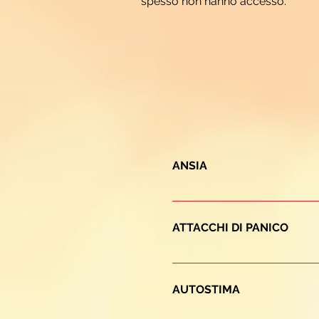
spesso non hanno accesso.
ANSIA
L’ansia è una risorsa adattiv
incontrollata può provocare 
ATTACCHI DI PANICO
psicologici (emozioni come p
molto indicato in questi cas
L’attacco di panico è un even
attraverso tecniche corporee
accompagnare a tremori a br
AUTOSTIMA
Da un punto di vista psicos
agire a 360 gradi sia sul ve