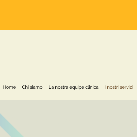
Home
Chi siamo
La nostra équipe clinica
Home
Chi siamo
La nostra équipe clinica
I nostri servizi
SICOSOMATICA