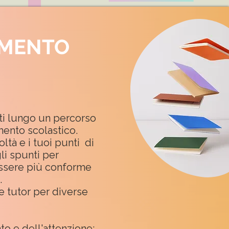
IMENTO
ti lungo un percorso
mento scolastico.
ltà e i tuoi punti di
li spunti per
essere più conforme
.
ne tutor per diverse
o e dell'attenzione;