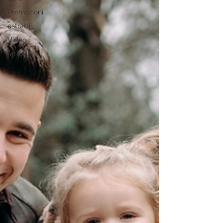
Promozioni
estratti
Video
articoli