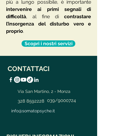
più a lungo possibile, è importante
intervenire ai primi segnali di
difficoltà
, al fine di
contrastare
l’insorgenza del disturbo vero e
proprio
.
Scopri i nostri servizi
CONTATTACI
Via San Martino, 2 - Monza
039/9000724
328 8592228
info@somatopsyche.it