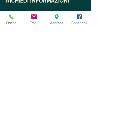
RICHIEDI INFORMAZIONI
Phone
Email
Address
Facebook
Ho letto e accetto
i termini del
servizio e le condizioni sulla privacy
Invia