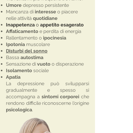
Umore
depresso persistente
Mancanza di
interesse
o piacere
nelle attività
quotidiane
Inappetenza
o
appetito
esagerato
Affaticamento
e perdita di energia
Rallentamento
o
ipocinesia
Ipotonia
muscolare
Disturbi del sonno
Bassa
autostima
Sensazione di
vuoto
o disperazione
Isolamento
sociale
Apatia
La depressione può svilupparsi
gradualmente e spesso si
accompagna a
sintomi corporei
che
rendono difficile riconoscerne l'origine
psicologica
.