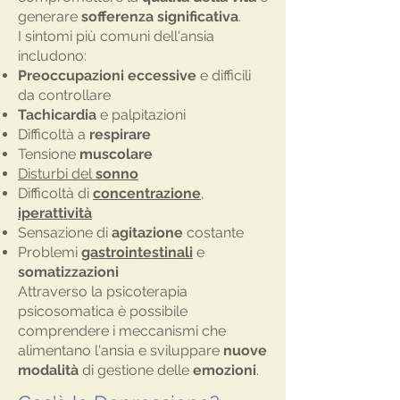
generare
sofferenza
significativa
.
I sintomi più comuni dell'ansia
includono:
Preoccupazioni
eccessive
e difficili
da controllare
Tachicardia
e palpitazioni
Difficoltà a
respirare
Tensione
muscolare
Disturbi del
sonno
Difficoltà di
concentrazione
,
iperattività
Sensazione di
agitazione
costante
Problemi
gastrointestinali
e
somatizzazioni
Attraverso la
psicoterapia
psicosomatica
è possibile
comprendere i meccanismi che
alimentano l'ansia e sviluppare
nuove
modalità
di gestione delle
emozioni
.