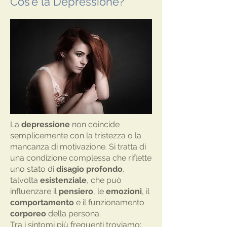
Cos'è la Depressione?
La
depressione
non coincide
semplicemente con la tristezza o la
mancanza di motivazione. Si tratta di
una condizione complessa che riflette
uno stato di
disagio profondo
,
talvolta
esistenziale
, che può
influenzare il
pensiero
, le
emozioni
, il
comportamento
e il funzionamento
corporeo
della persona.
Tra i sintomi più frequenti troviamo: