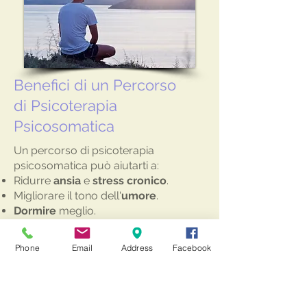
Benefici di un Percorso
di Psicoterapia
Psicosomatica
Un percorso di psicoterapia
psicosomatica può aiutarti a:
Ridurre
ansia
e
stress cronico
.
Migliorare il tono dell'
umore
.
Dormire
meglio.
Gestire le
emozioni
in modo più
efficace.
Phone
Email
Address
Facebook
Migliorare le
relazioni
personali.
Recuperare
energia
e motivazione.
Aumentare il
benessere psicofisico
complessivo
.