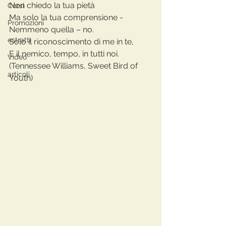
Non chiedo la tua pietà
Corsi
Ma solo la tua comprensione -
Promozioni
Nemmeno quella – no.
estratti
Solo il riconoscimento di me in te,
E il nemico, tempo, in tutti noi.
Video
(Tennessee Williams, Sweet Bird of 
articoli
Youth)