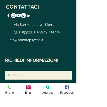
CONTATTACI
Via San Martino, 2 - Monza
039/9000724
328 8592228
info@somatopsyche.it
RICHIEDI INFORMAZIONI
Phone
Email
Address
Facebook