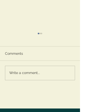
Comments
Prospettiva
Il viaggio nottu
Write a comment...