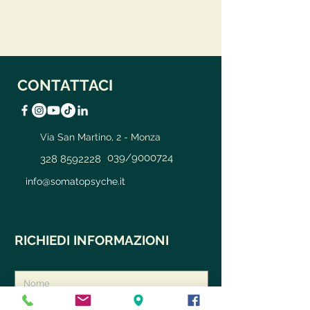
CONTATTACI
Via San Martino, 2 - Monza
039/9000724
328 8592228
info@somatopsyche.it
RICHIEDI INFORMAZIONI