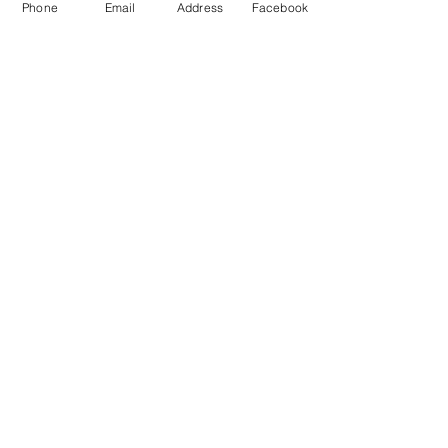
Phone
Email
Address
Facebook
Ho letto e accetto
i termini del
servizio e le condizioni sulla privacy
Invia