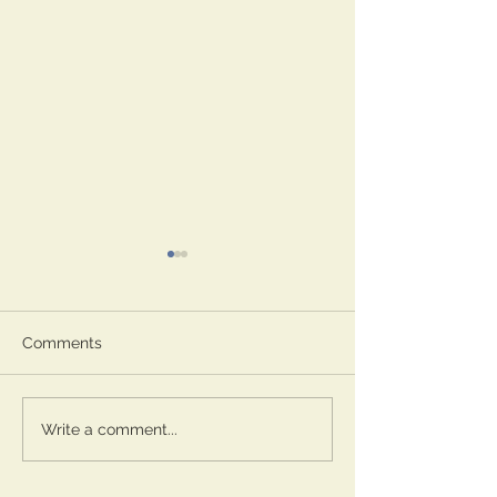
Comments
Prospettiva
Il viaggio nottu
Write a comment...