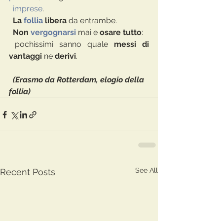
imprese
. 
  La 
follia
 libera
 da entrambe.
  Non 
vergognarsi
mai e 
osare tutto
: 
 pochissimi sanno quale 
messi di 
vantaggi 
ne 
derivi
. 
  (Erasmo da Rotterdam, elogio della 
follia)
See All
Recent Posts