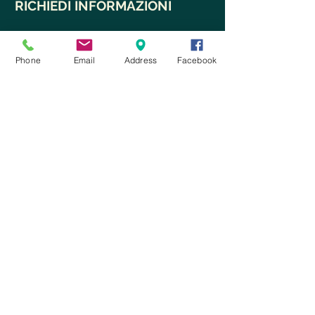
RICHIEDI INFORMAZIONI
Phone
Email
Address
Facebook
Ho letto e accetto
i termini del
servizio e le condizioni sulla privacy
Invia