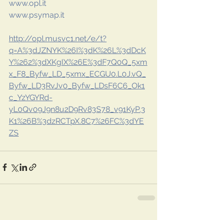
www.opl.it
www.psymap.it
http://opl.musvc1.net/e/t?
q=A%3dJZNYK%26I%3dK%26L%3dDcK
Y%262%3dXKgIX%26E%3dF7Q0Q_5xm
x_F8_Byfw_LD_5xmx_ECGU0.L0J.vQ_
Byfw_LD3RvJv0_Byfw_LDsF6C6_Ok1
c_YzYGYRd-
yL0Qv09J9n8u2D9Rv83S78_v91KyP.3
K1%26B%3dzRCTpX.8C7%26FC%3dYE
ZS