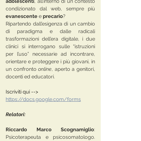
adolescenti
, all’interno di un contesto 
condizionato dal web, sempre più 
evanescente 
e 
precario
?
Ripartendo dall’esigenza di un cambio 
di paradigma e dalle radicali 
trasformazioni dell’era digitale, i due 
clinici si interrogano sulle “istruzioni 
per l’uso” necessarie ad incontrare, 
orientare e proteggere i più giovani, in 
un confronto 
online
, aperto a genitori, 
docenti ed educatori.
Iscriviti qui --> 
https://docs.google.com/forms
Relatori:
Riccardo Marco Scognamiglio
: 
Psicoterapeuta e psicosomatologo. 