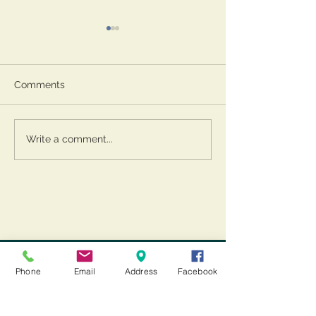
Comments
Alzheimer
Adolescenti nel
Write a comment...
CONTATTACI
Phone
Email
Address
Facebook