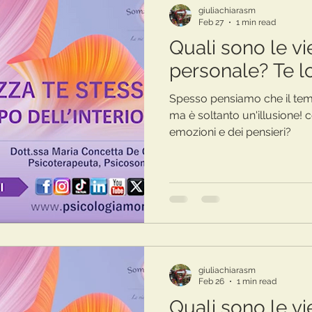
giuliachiarasm
Feb 27
1 min read
Quali sono le vi
personale? Te lo
Spesso pensiamo che il temp
ma è soltanto un'illusione! 
emozioni e dei pensieri?
giuliachiarasm
Feb 26
1 min read
Quali sono le vi