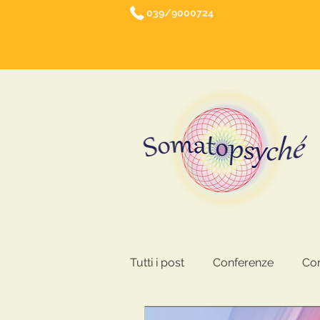
039/9000724
Tutti i post
Conferenze
Cor