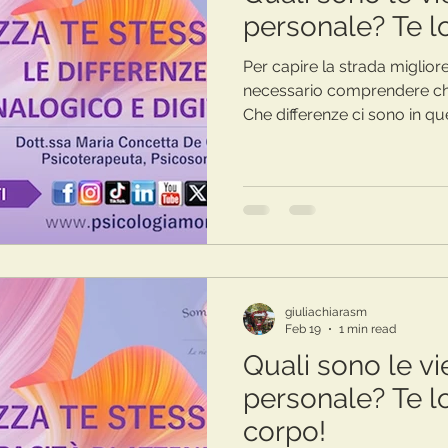
personale? Te lo
Per capire la strada migliore
necessario comprendere che 
Che differenze ci sono in qu
mondo analogico e in quello
giuliachiarasm
Feb 19
1 min read
Quali sono le vi
personale? Te lo
corpo!