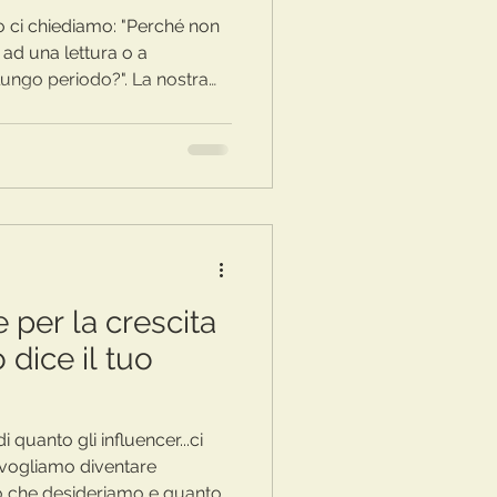
so ci chiediamo: "Perché non
a
i smartphone, che ci
tto il mondo in pochi
e questo può influire sulla
ne, e dunque sulla tua
r capire come
e per la crescita
 dice il tuo
quanto gli influencer...ci
 vogliamo diventare
ò che desideriamo e quanto