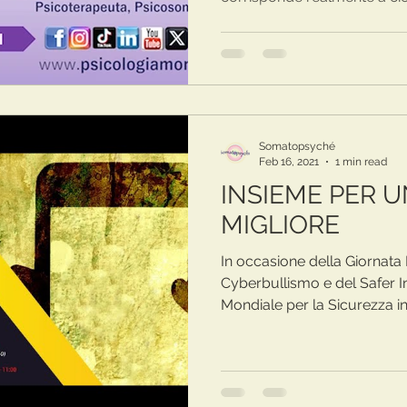
a ciò che abbiamo visto in r
Somatopsyché
Feb 16, 2021
1 min read
INSIEME PER 
MIGLIORE
In occasione della Giornata 
Cyberbullismo e del Safer In
Mondiale per la Sicurezza in 