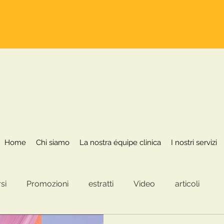
Home
Chi siamo
La nostra équipe clinica
Home
Chi siamo
La nostra équipe clinica
I nostri servizi
si
Promozioni
estratti
Video
articoli