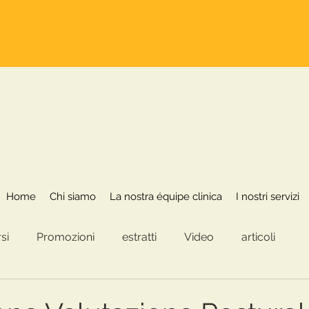
Home
Chi siamo
La nostra équipe clinica
Home
Chi siamo
La nostra équipe clinica
I nostri servizi
si
Promozioni
estratti
Video
articoli