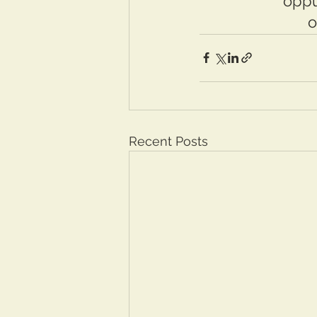
oppu
o
Recent Posts