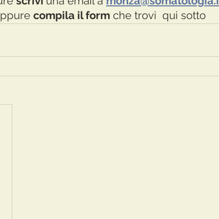
re 
scrivi 
una email a 
monza@somatologia.i
ppure 
compila il form
 che trovi  qui sotto