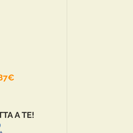
 87€
TA A TE!
9