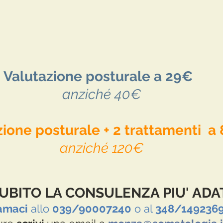
Valutazione posturale a 29€
anziché 40€
ione posturale + 2 trattamenti  a
anziché 120€
UBITO LA CONSULENZA PIU' ADAT
amaci
 allo 
039/90007240
 o al 
348/149236