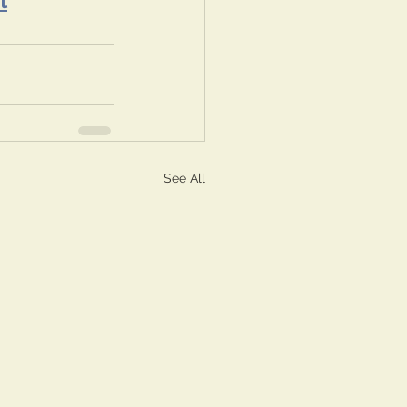
t
See All