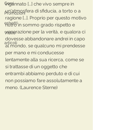
Corsi
ingannato [...] che vivo sempre in 
un'atmosfera di sfiducia, a torto o a 
Promozioni
ragione [...]. Proprio per questo motivo 
estratti
nutro in sommo grado rispetto e 
venerazione per la verità, e qualora ci 
Video
dovesse abbandonare andrei in capo 
articoli
al mondo, se qualcuno mi prendesse 
per mano e mi conducesse 
lentamente alla sua ricerca, come se 
si trattasse di un oggetto che 
entrambi abbiamo perduto e di cui 
non possiamo fare assolutamente a 
meno. (Laurence Sterne)