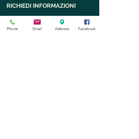
RICHIEDI INFORMAZIONI
Phone
Email
Address
Facebook
Ho letto e accetto
i termini del
servizio e le condizioni sulla privacy
Invia