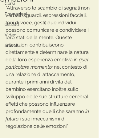
Corsi
"Attraverso lo scambio di segnali non 
Promozioni
verbali (sguardi, espressioni facciali, 
toni di voce, gesti) due individui 
estratti
possono comunicare e condividere i 
Video
loro stati della mente. Queste 
interazioni contribuiscono 
articoli
direttamente a determinare la natura 
della loro esperienza emotiva 
in quel 
particolare momento; 
nel contesto di 
una relazione di attaccamento, 
durante i primi anni di vita del 
bambino esercitano inoltre sullo 
sviluppo delle sue strutture cerebrali 
effetti che possono influenzare 
profondamente quelli che saranno 
in 
futuro
 i suoi meccanismi di 
regolazione delle emozioni."