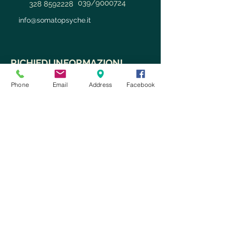
039/9000724
328 8592228
info@somatopsyche.it
RICHIEDI INFORMAZIONI
Phone
Email
Address
Facebook