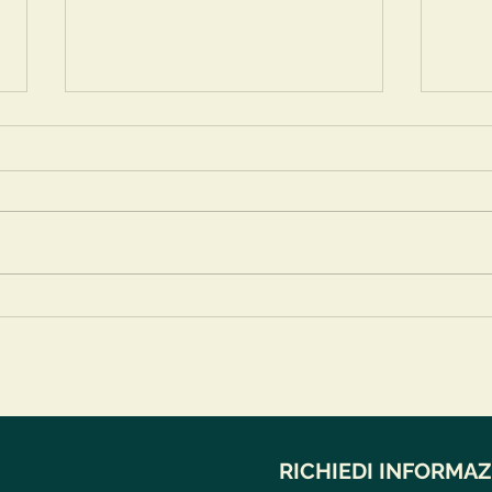
Quali sono le vie per la
Qual
crescita personale? Te lo
cres
dice il corpo!
dice 
RICHIEDI INFORMAZ