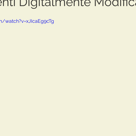
nti Digitalmente Modific
om/watch?v=xJIcaEg9cTg