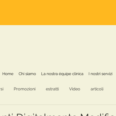
Home
Chi siamo
La nostra équipe clinica
Home
Chi siamo
La nostra équipe clinica
I nostri servizi
si
Promozioni
estratti
Video
articoli