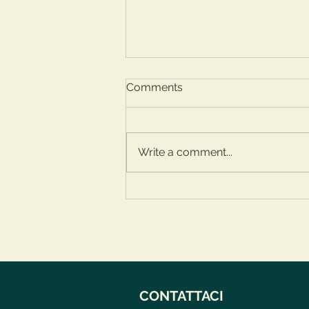
Comments
Write a comment...
Quali sono le vie per la
crescita personale? Te lo
dice il corpo!
CONTATTACI