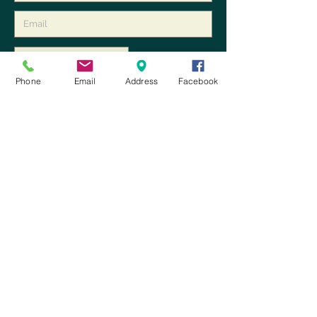
Phone
Email
Address
Facebook
Ho letto e accetto
i termini del
servizio e le condizioni sulla privacy
Invia