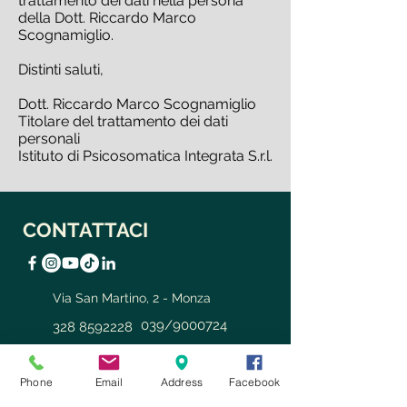
trattamento dei dati nella persona
della Dott. Riccardo Marco
Scognamiglio.
Distinti saluti,
Dott. Riccardo Marco Scognamiglio
Titolare del trattamento dei dati
personali
Istituto di Psicosomatica Integrata S.r.l.
CONTATTACI
Via San Martino, 2 - Monza
039/9000724
328 8592228
info@somatopsyche.it
Phone
Email
Address
Facebook