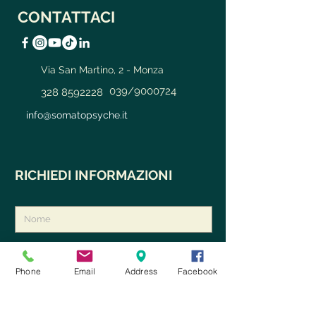
CONTATTACI
Via San Martino, 2 - Monza
039/9000724
328 8592228
info@somatopsyche.it
RICHIEDI INFORMAZIONI
Phone
Email
Address
Facebook