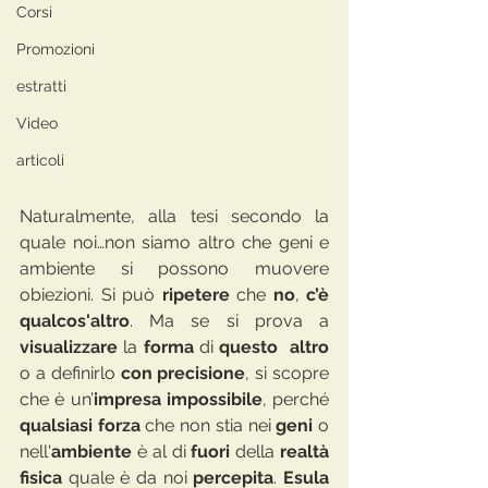
Corsi
Promozioni
estratti
Video
articoli
Naturalmente, alla tesi secondo la 
quale noi…non siamo altro che geni e 
ambiente si possono muovere 
obiezioni. Si può 
ripetere 
che 
no
, 
c’è 
qualcos'altro
. Ma se si prova a 
visualizzare
 la 
forma 
di 
questo  altro 
o a definirlo 
con precisione
, si scopre 
che è un’
impresa impossibile
, perché 
qualsiasi forza
 che non stia nei
 geni
 o 
nell'
ambiente
 è al di 
fuori 
della 
realtà 
fisica 
quale è da noi 
percepita
. 
Esula 