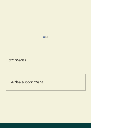
Comments
Prospettiva
Il viaggio nottu
Write a comment...